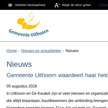
Lees
Verbeter leesbaarheid
Maak de tekst groter
Home
Nieuws en actualiteiten
Nieuws
Nieuws
Gemeente Uithoorn waardeert haar hel
05 augustus 2026
In Uithoorn en De Kwakel zijn er veel mensen en organisaties
die altijd klaarstaan, buurtbewoners die verbinding brenge
bijzondere prestatie leveren. Daar zijn wij trots op. Daaro