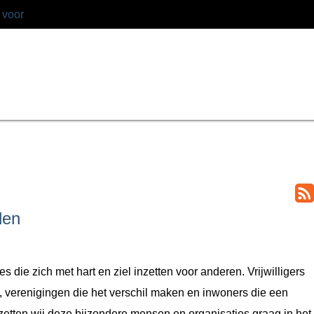
 voor
den
 die zich met hart en ziel inzetten voor anderen. Vrijwilligers
n, verenigingen die het verschil maken en inwoners die een
m zetten wij deze bijzondere mensen en organisaties graag in het