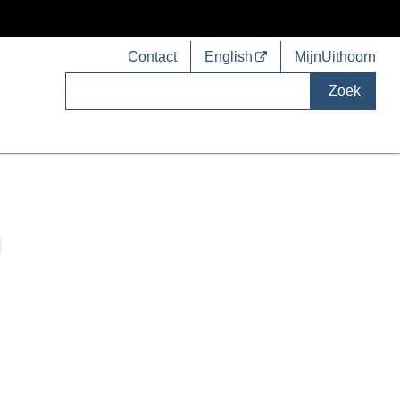
Contact
English
MijnUithoorn
Zoek