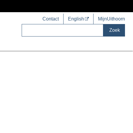
Contact
English
MijnUithoorn
Zoek