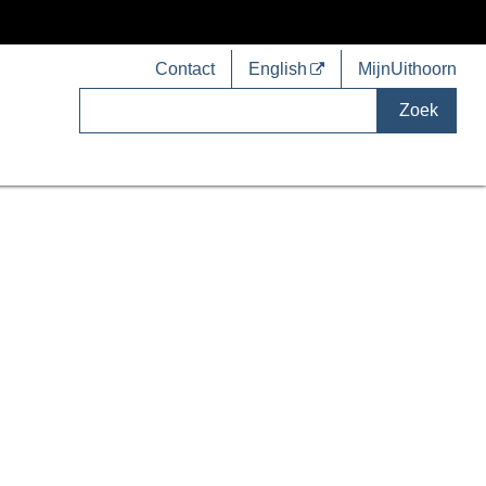
Contact
English
MijnUithoorn
Zoek