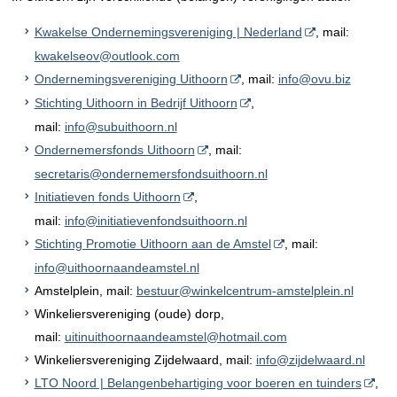
Kwakelse Ondernemingsvereniging | Nederland
, mail:
kwakelseov@outlook.com
Ondernemingsvereniging Uithoorn
, mail:
info@ovu.biz
Stichting Uithoorn in Bedrijf Uithoorn
,
mail:
info@subuithoorn.nl
Ondernemersfonds Uithoorn
, mail:
secretaris@ondernemersfondsuithoorn.nl
Initiatieven fonds Uithoorn
,
mail:
info@initiatievenfondsuithoorn.nl
Stichting Promotie Uithoorn aan de Amstel
, mail:
info@uithoornaandeamstel.nl
Amstelplein, mail:
bestuur@winkelcentrum-amstelplein.nl
Winkeliersvereniging (oude) dorp,
mail:
uitinuithoornaandeamstel@hotmail.com
Winkeliersvereniging Zijdelwaard, mail:
info@zijdelwaard.nl
LTO Noord | Belangenbehartiging voor boeren en tuinders
,