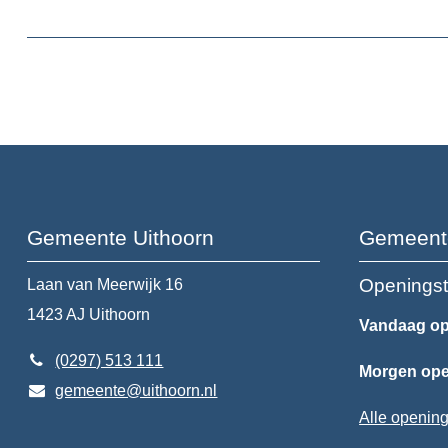
Gemeente Uithoorn
Gemeent
Openingst
Laan van Meerwijk 16
1423 AJ
Uithoorn
Vandaag op
(0297) 513 111
Morgen open
gemeente@uithoorn.nl
Alle opening