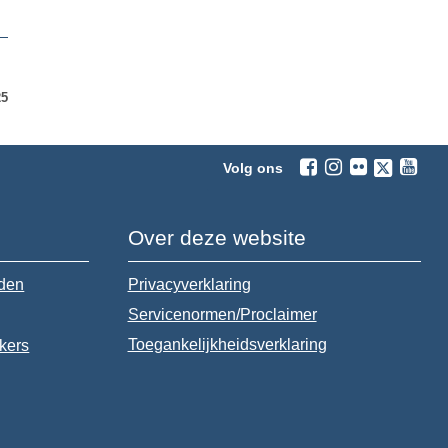
25
Volg ons
Over deze website
jden
Privacyverklaring
Servicenormen/Proclaimer
Toegankelijkheidsverklaring
ekers