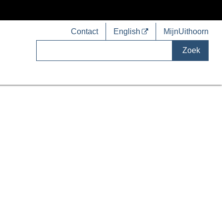
Contact
English
MijnUithoorn
Zoek