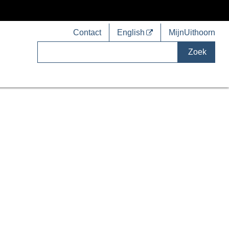
Contact
English
MijnUithoorn
Zoek