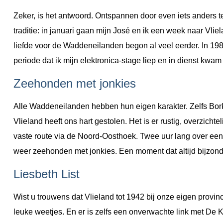
Zeker, is het antwoord. Ontspannen door even iets anders te
traditie: in januari gaan mijn José en ik een week naar Vl
liefde voor de Waddeneilanden begon al veel eerder. In 198
periode dat ik mijn elektronica‑stage liep en in dienst kwam b
Zeehonden met jonkies
Alle Waddeneilanden hebben hun eigen karakter. Zelfs Borku
Vlieland heeft ons hart gestolen. Het is er rustig, overzicht
vaste route via de Noord‑Oosthoek. Twee uur lang over een b
weer zeehonden met jonkies. Een moment dat altijd bijzonder
Liesbeth List
Wist u trouwens dat Vlieland tot 1942 bij onze eigen provin
leuke weetjes. En er is zelfs een onverwachte link met De K