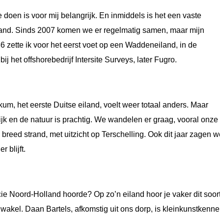
 doen is voor mij belangrijk. En inmiddels is het een vaste
ieland. Sinds 2007 komen we er regelmatig samen, maar mijn
6 zette ik voor het eerst voet op een Waddeneiland, in de
ij het offshorebedrijf Intersite Surveys, later Fugro.
m, het eerste Duitse eiland, voelt weer totaal anders. Maar
elijk en de natuur is prachtig. We wandelen er graag, vooral onze
reed strand, met uitzicht op Terschelling. Ook dit jaar zagen w
 blijft.
cie Noord‑Holland hoorde? Op zo’n eiland hoor je vaker dit soor
wakel. Daan Bartels, afkomstig uit ons dorp, is kleinkunstkenne