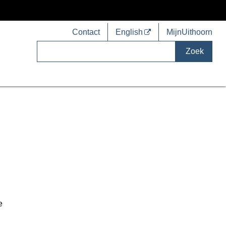
Contact
English
MijnUithoorn
Zoek
e