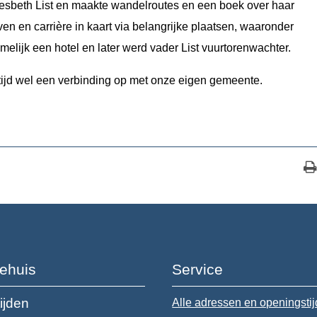
n Liesbeth List en maakte wandelroutes en een boek over haar
ven en carrière in kaart via belangrijke plaatsen, waaronder
lijk een hotel en later werd vader List vuurtorenwachter.
ltijd wel een verbinding op met onze eigen gemeente.
ehuis
Service
ijden
Alle adressen en openingsti