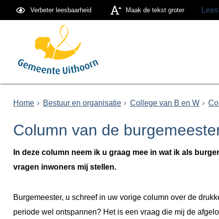
Lees
Verbeter leesbaarheid
Maak de tekst groter
Home
Bestuur en organisatie
College van B en W
Co
Column van de burgemeester
In deze column neem ik u graag mee in wat ik als burg
vragen inwoners mij stellen.
Burgemeester, u schreef in uw vorige column over de drukke 
periode wel ontspannen? Het is een vraag die mij de afgelo