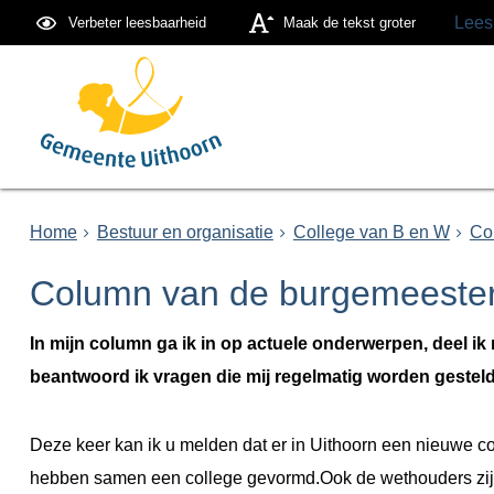
Lees
Verbeter leesbaarheid
Maak de tekst groter
Home
Bestuur en organisatie
College van B en W
Co
Column van de burgemeester:
In mijn column ga ik in op actuele onderwerpen, deel i
beantwoord ik vragen die mij regelmatig worden gesteld
Deze keer kan ik u melden dat er in Uithoorn een nieuwe 
hebben samen een college gevormd.Ook de wethouders zij