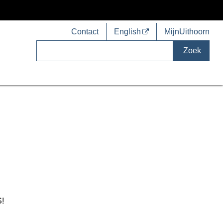
Contact
English
MijnUithoorn
Zoek
S!