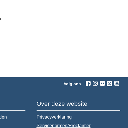
n
Volg ons
Over deze website
jden
Privacyverklaring
Servicenormen/Proclaimer